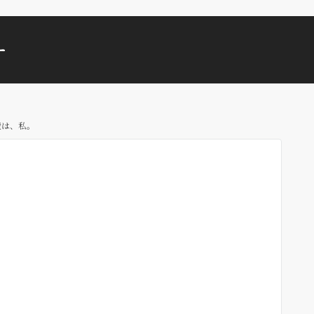
ー
壁は、私。