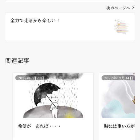
ビ
ゲ
次のページへ
ー
全力で走るから楽しい！
シ
ョ
ン
関連記事
2022年7月27日
2022年12月14日
希望が あれば・・・
時には重い方がは