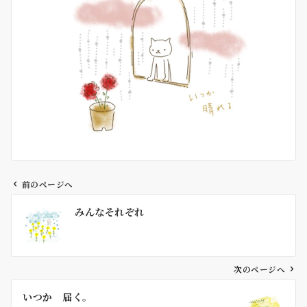
前のページへ
投
みんなそれぞれ
稿
ナ
ビ
ゲ
次のページへ
ー
いつか 届く。
シ