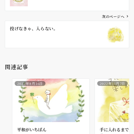
ナ
ビ
ゲ
次のページへ
ー
投げなきゃ、入らない。
シ
ョ
ン
関連記事
2022年8月16日
2022年11月7日
平和がいちばん
手に入れるまでが