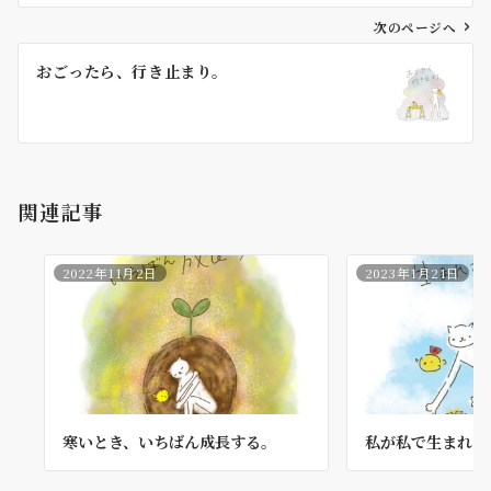
ビ
ゲ
次のページへ
ー
おごったら、行き止まり。
シ
ョ
ン
関連記事
2022年11月2日
2023年1月21日
寒いとき、いちばん成長する。
私が私で生まれて