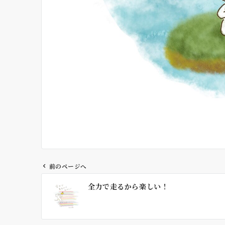
前のページへ
投
全力で走るから楽しい！
稿
ナ
ビ