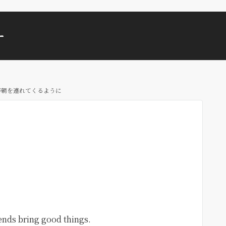
ー
が朝を連れてくるように
iends bring good things.