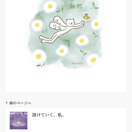
前のページへ
投
溶けていく、私。
稿
ナ