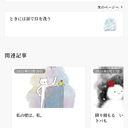
ビ
ゲ
次のページへ
ー
ときには涙で目を洗う
シ
ョ
ン
関連記事
2022年12月20日
2023年1月27日
私の壁は、私。
降り積もる いい
トバも