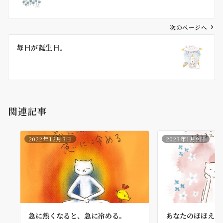
ナ
ビ
ゲ
次のページへ
ー
毎日が誕生日。
シ
ョ
ン
関連記事
2022年12月3日
2023年1月9日
急に熱くなると、急に冷める。
あなたのほほえみ