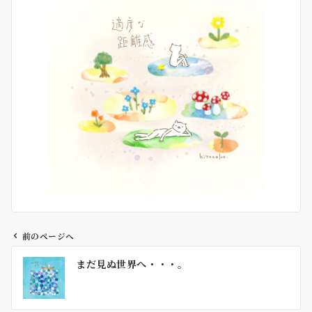
前のページへ
投
まだ見ぬ世界へ・・・。
稿
ナ
ビ