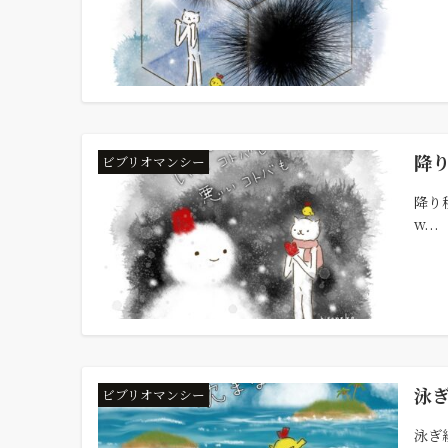
降
ビブリオマンシー
降り積
w...
泳
ビブリオマンシー
泳ぎ続