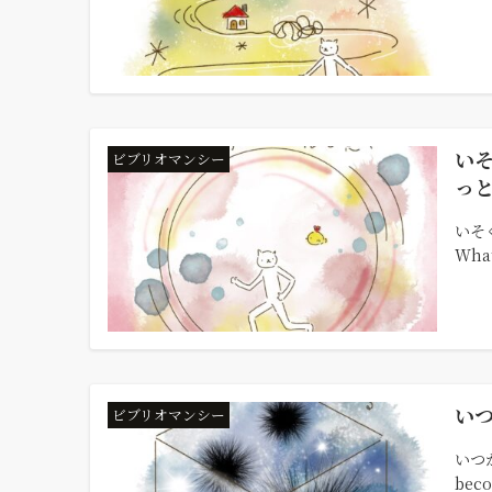
い
ビブリオマンシー
っ
いそ
What
い
ビブリオマンシー
いつか
beco