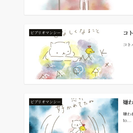
コ
ビブリオマンシー
コトバ
嫌
ビブリオマンシー
嫌われ
to...