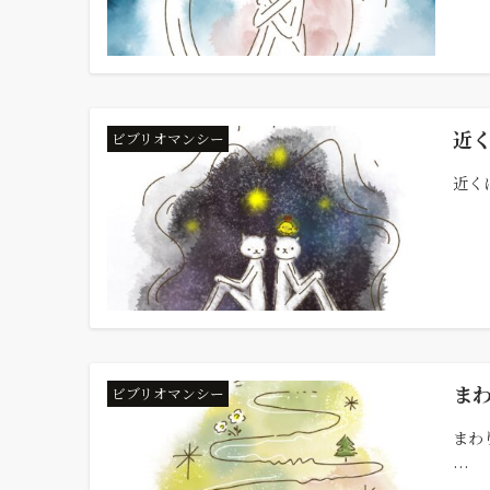
近
ビブリオマンシー
近くに
ま
ビブリオマンシー
まわり
...