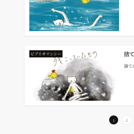
捨
ビブリオマンシー
捨てに
投
1
2
稿
の