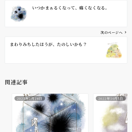
投
いつかまぁるくなって、痛くなくなる。
稿
ナ
ビ
ゲ
次のページへ
ー
まわりみちしたほうが、たのしいかも？
シ
ョ
ン
関連記事
2023年1月28日
2022年10月5日