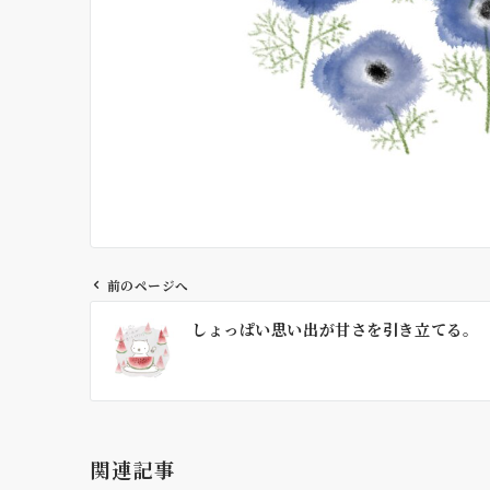
前のページへ
投
しょっぱい思い出が甘さを引き立てる。
稿
ナ
ビ
ゲ
ー
関連記事
シ